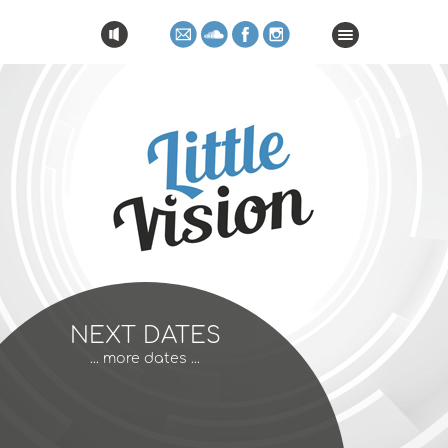
NEXT DATES
GALLERY
GAST-EVENTS
NEXT DATES
... more dates ...