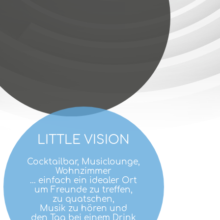
LITTLE VISION
Cocktailbar, Musiclounge,
Wohnzimmer
... einfach ein idealer Ort
um Freunde zu treffen,
zu quatschen,
Musik zu hören und
den Tag bei einem Drink